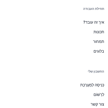
תחילת העבודה
איך זה עובד?
תכונות
תמחור
בלוגים
החשבון שלי
כְּנִיסָה לַמַעֲרֶכֶת
לִרְשׁוֹם
צור קשר